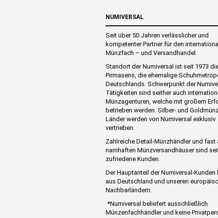
NUMIVERSAL
Seit über 50 Jahren verlässlicher und
kompetenter Partner für den internation
Münzfach – und Versandhandel.
Standort der Numiversal ist seit 1973 di
Pirmasens, die ehemalige Schuhmetrop
Deutschlands. Schwerpunkt der Numive
Tätigkeiten sind seither auch internation
Münzagenturen, welche mit großem Erf
betrieben werden. Silber- und Goldmünz
Länder werden von Numiversal exklusiv
vertrieben.
Zahlreiche Detail-Münzhändler und fast 
namhaften Münzversandhäuser sind sei
zufriedene Kunden.
Der Hauptanteil der Numiversal-Kunde
aus Deutschland und unseren europäis
Nachbarländern.
*Numiversal beliefert ausschließlich
Münzenfachhändler und keine Privatper