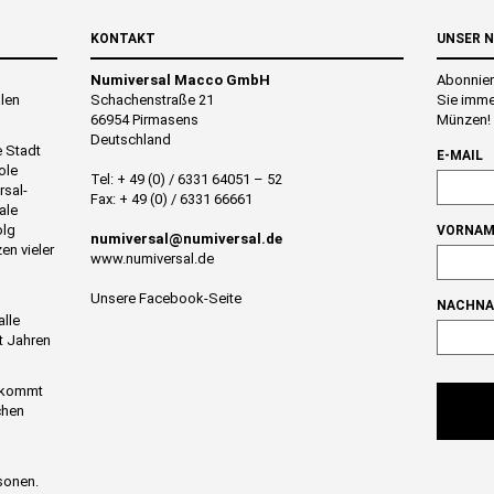
KONTAKT
UNSER 
Numiversal Macco GmbH
Abonnier
alen
Schachenstraße 21
Sie imme
66954 Pirmasens
Münzen!
Deutschland
e Stadt
E-MAIL
ole
Tel: + 49 (0) / 6331 64051 – 52
rsal-
Fax: + 49 (0) / 6331 66661
ale
olg
VORNAM
numiversal@numiversal.de
en vieler
www.numiversal.de
Unsere Facebook-Seite
NACHN
alle
t Jahren
n kommt
chen
sonen.