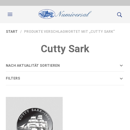
START
/ PRODUKTE VERSCHLAGWORTET MIT „CUTTY SARK“
Cutty Sark
FILTERS