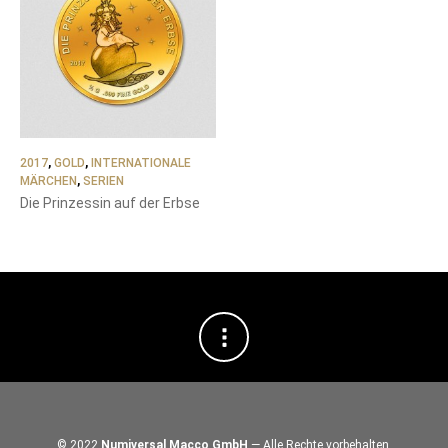
2017
,
GOLD
,
INTERNATIONALE
MÄRCHEN
,
SERIEN
Die Prinzessin auf der Erbse
© 2022
Numiversal Macco GmbH
— Alle Rechte vorbehalten.