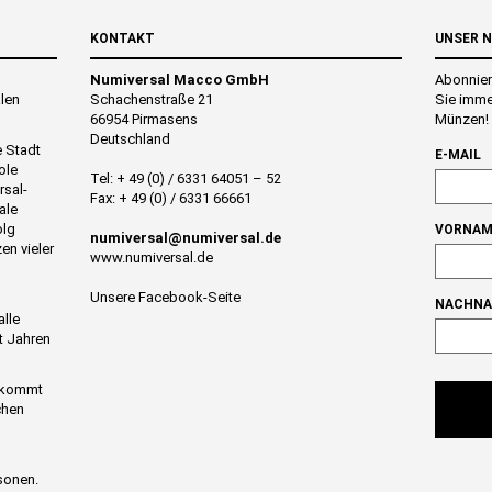
KONTAKT
UNSER 
Numiversal Macco GmbH
Abonnier
alen
Schachenstraße 21
Sie imme
66954 Pirmasens
Münzen!
Deutschland
e Stadt
E-MAIL
ole
Tel: + 49 (0) / 6331 64051 – 52
rsal-
Fax: + 49 (0) / 6331 66661
ale
olg
VORNAM
numiversal@numiversal.de
en vieler
www.numiversal.de
Unsere Facebook-Seite
NACHN
alle
t Jahren
n kommt
chen
sonen.