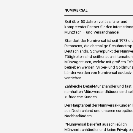
NUMIVERSAL
Seit über 50 Jahren verlässlicher und
kompetenter Partner für den internation
Münzfach – und Versandhandel.
Standort der Numiversal ist seit 1973 di
Pirmasens, die ehemalige Schuhmetrop
Deutschlands. Schwerpunkt der Numive
Tätigkeiten sind seither auch internation
Münzagenturen, welche mit großem Erf
betrieben werden. Silber- und Goldmünz
Länder werden von Numiversal exklusiv
vertrieben.
Zahlreiche Detail-Münzhändler und fast 
namhaften Münzversandhäuser sind sei
zufriedene Kunden.
Der Hauptanteil der Numiversal-Kunde
aus Deutschland und unseren europäis
Nachbarländern.
*Numiversal beliefert ausschließlich
Münzenfachhändler und keine Privatper