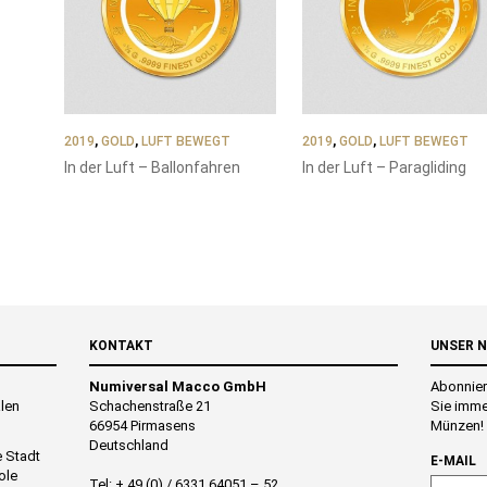
2019
,
GOLD
,
LUFT BEWEGT
2019
,
GOLD
,
LUFT BEWEGT
In der Luft – Ballonfahren
In der Luft – Paragliding
KONTAKT
UNSER 
Numiversal Macco GmbH
Abonnier
alen
Schachenstraße 21
Sie imme
66954 Pirmasens
Münzen!
Deutschland
e Stadt
E-MAIL
ole
Tel: + 49 (0) / 6331 64051 – 52