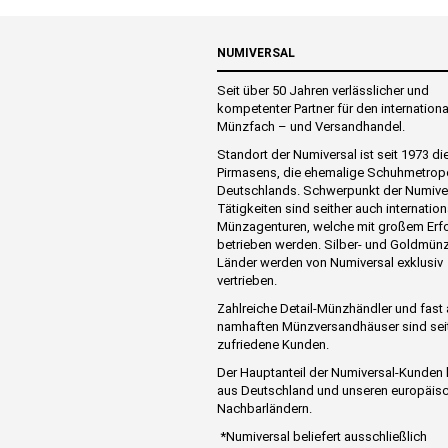
NUMIVERSAL
Seit über 50 Jahren verlässlicher und
kompetenter Partner für den internation
Münzfach – und Versandhandel.
Standort der Numiversal ist seit 1973 di
Pirmasens, die ehemalige Schuhmetrop
Deutschlands. Schwerpunkt der Numive
Tätigkeiten sind seither auch internation
Münzagenturen, welche mit großem Erf
betrieben werden. Silber- und Goldmünz
Länder werden von Numiversal exklusiv
vertrieben.
Zahlreiche Detail-Münzhändler und fast 
namhaften Münzversandhäuser sind sei
zufriedene Kunden.
Der Hauptanteil der Numiversal-Kunde
aus Deutschland und unseren europäis
Nachbarländern.
*Numiversal beliefert ausschließlich