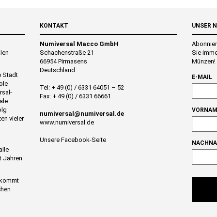
KONTAKT
UNSER 
Numiversal Macco GmbH
Abonnier
alen
Schachenstraße 21
Sie imme
66954 Pirmasens
Münzen!
Deutschland
e Stadt
E-MAIL
ole
Tel: + 49 (0) / 6331 64051 – 52
rsal-
Fax: + 49 (0) / 6331 66661
ale
olg
VORNAM
numiversal@numiversal.de
en vieler
www.numiversal.de
Unsere Facebook-Seite
NACHN
alle
t Jahren
n kommt
chen