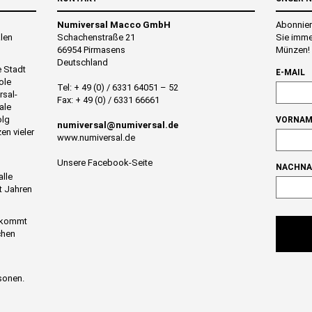
Numiversal Macco GmbH
Abonnier
alen
Schachenstraße 21
Sie imme
66954 Pirmasens
Münzen!
Deutschland
e Stadt
E-MAIL
ole
Tel: + 49 (0) / 6331 64051 – 52
rsal-
Fax: + 49 (0) / 6331 66661
ale
olg
VORNAM
numiversal@numiversal.de
en vieler
www.numiversal.de
Unsere Facebook-Seite
NACHN
alle
t Jahren
n kommt
chen
sonen.