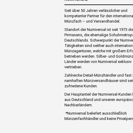
Seit über 50 Jahren verlässlicher und
kompetenter Partner für den internation
Münzfach – und Versandhandel.
Standort der Numiversal ist seit 1973 di
Pirmasens, die ehemalige Schuhmetrop
Deutschlands. Schwerpunkt der Numive
Tätigkeiten sind seither auch internation
Münzagenturen, welche mit großem Erf
betrieben werden. Silber- und Goldmünz
Länder werden von Numiversal exklusiv
vertrieben.
Zahlreiche Detail-Münzhändler und fast 
namhaften Münzversandhäuser sind sei
zufriedene Kunden.
Der Hauptanteil der Numiversal-Kunde
aus Deutschland und unseren europäis
Nachbarländern.
*Numiversal beliefert ausschließlich
Münzenfachhändler und keine Privatper