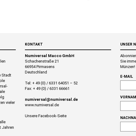
KONTAKT
UNSER 
Numiversal Macco GmbH
Abonnier
alen
Schachenstraße 21
Sie imme
66954 Pirmasens
Münzen!
Deutschland
e Stadt
E-MAIL
ole
Tel: + 49 (0) / 6331 64051 – 52
rsal-
Fax: + 49 (0) / 6331 66661
ale
olg
VORNAM
numiversal@numiversal.de
en vieler
www.numiversal.de
Unsere Facebook-Seite
NACHN
alle
t Jahren