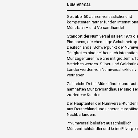
NUMIVERSAL
Seit über 50 Jahren verlässlicher und
kompetenter Partner für den internation
Münzfach – und Versandhandel.
Standort der Numiversal ist seit 1973 di
Pirmasens, die ehemalige Schuhmetrop
Deutschlands. Schwerpunkt der Numive
Tätigkeiten sind seither auch internation
Münzagenturen, welche mit großem Erf
betrieben werden. Silber- und Goldmünz
Länder werden von Numiversal exklusiv
vertrieben.
Zahlreiche Detail-Münzhändler und fast 
namhaften Münzversandhäuser sind sei
zufriedene Kunden.
Der Hauptanteil der Numiversal-Kunde
aus Deutschland und unseren europäis
Nachbarländern.
*Numiversal beliefert ausschließlich
Münzenfachhändler und keine Privatper