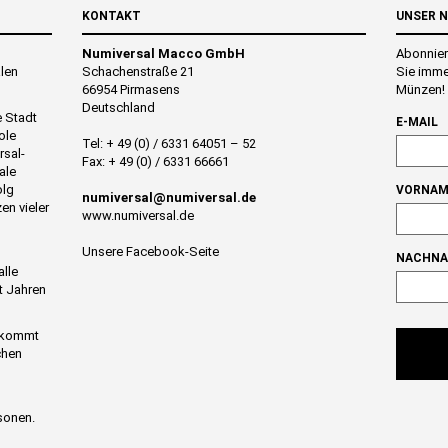
KONTAKT
UNSER 
Numiversal Macco GmbH
Abonnier
alen
Schachenstraße 21
Sie imme
66954 Pirmasens
Münzen!
Deutschland
e Stadt
E-MAIL
ole
Tel: + 49 (0) / 6331 64051 – 52
rsal-
Fax: + 49 (0) / 6331 66661
ale
olg
VORNAM
numiversal@numiversal.de
en vieler
www.numiversal.de
Unsere Facebook-Seite
NACHN
alle
t Jahren
n kommt
chen
sonen.