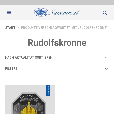
START
/ PRODUKTE VERSCHLAGWORTET MIT „RUDOLFSKRONNE“
Rudolfskronne
FILTERS