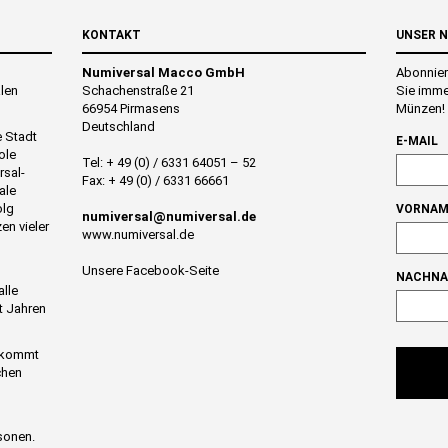
KONTAKT
UNSER 
Numiversal Macco GmbH
Abonnier
alen
Schachenstraße 21
Sie imme
66954 Pirmasens
Münzen!
Deutschland
e Stadt
E-MAIL
ole
Tel: + 49 (0) / 6331 64051 – 52
rsal-
Fax: + 49 (0) / 6331 66661
ale
olg
VORNAM
numiversal@numiversal.de
en vieler
www.numiversal.de
Unsere Facebook-Seite
NACHN
alle
t Jahren
n kommt
chen
sonen.