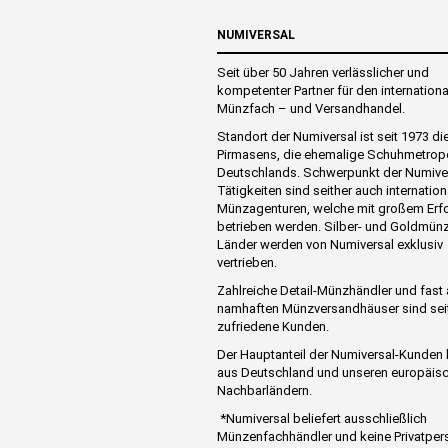
NUMIVERSAL
Seit über 50 Jahren verlässlicher und
kompetenter Partner für den internation
Münzfach – und Versandhandel.
Standort der Numiversal ist seit 1973 di
Pirmasens, die ehemalige Schuhmetrop
Deutschlands. Schwerpunkt der Numive
Tätigkeiten sind seither auch internation
Münzagenturen, welche mit großem Erf
betrieben werden. Silber- und Goldmünz
Länder werden von Numiversal exklusiv
vertrieben.
Zahlreiche Detail-Münzhändler und fast 
namhaften Münzversandhäuser sind sei
zufriedene Kunden.
Der Hauptanteil der Numiversal-Kunde
aus Deutschland und unseren europäis
Nachbarländern.
*Numiversal beliefert ausschließlich
Münzenfachhändler und keine Privatper