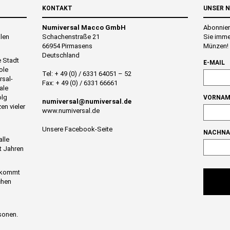
KONTAKT
UNSER 
Numiversal Macco GmbH
Abonnier
alen
Schachenstraße 21
Sie imme
66954 Pirmasens
Münzen!
Deutschland
e Stadt
E-MAIL
ole
Tel: + 49 (0) / 6331 64051 – 52
rsal-
Fax: + 49 (0) / 6331 66661
ale
olg
VORNAM
numiversal@numiversal.de
en vieler
www.numiversal.de
Unsere Facebook-Seite
NACHN
alle
t Jahren
n kommt
chen
sonen.