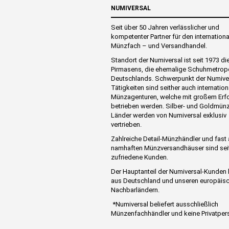
NUMIVERSAL
Seit über 50 Jahren verlässlicher und
kompetenter Partner für den internation
Münzfach – und Versandhandel.
Standort der Numiversal ist seit 1973 di
Pirmasens, die ehemalige Schuhmetrop
Deutschlands. Schwerpunkt der Numive
Tätigkeiten sind seither auch internation
Münzagenturen, welche mit großem Erf
betrieben werden. Silber- und Goldmünz
Länder werden von Numiversal exklusiv
vertrieben.
Zahlreiche Detail-Münzhändler und fast 
namhaften Münzversandhäuser sind sei
zufriedene Kunden.
Der Hauptanteil der Numiversal-Kunde
aus Deutschland und unseren europäis
Nachbarländern.
*Numiversal beliefert ausschließlich
Münzenfachhändler und keine Privatper