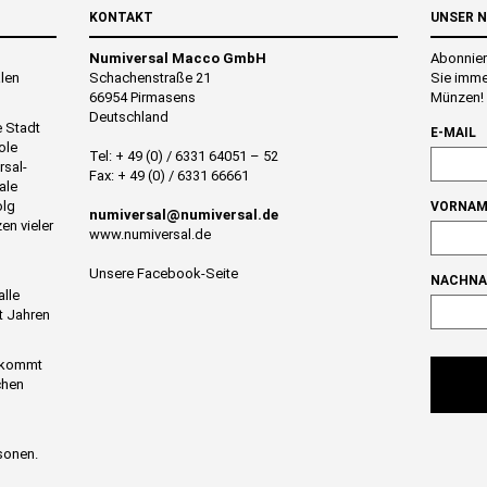
KONTAKT
UNSER 
Numiversal Macco GmbH
Abonnier
alen
Schachenstraße 21
Sie imme
66954 Pirmasens
Münzen!
Deutschland
e Stadt
E-MAIL
ole
Tel: + 49 (0) / 6331 64051 – 52
rsal-
Fax: + 49 (0) / 6331 66661
ale
olg
VORNAM
numiversal@numiversal.de
en vieler
www.numiversal.de
Unsere Facebook-Seite
NACHN
alle
t Jahren
n kommt
chen
sonen.