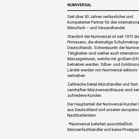
NUMIVERSAL
Seit über 50 Jahren verlässlicher und
kompetenter Partner für den internation
Münzfach – und Versandhandel.
Standort der Numiversal ist seit 1973 di
Pirmasens, die ehemalige Schuhmetrop
Deutschlands. Schwerpunkt der Numive
Tätigkeiten sind seither auch internation
Münzagenturen, welche mit großem Erf
betrieben werden. Silber- und Goldmünz
Länder werden von Numiversal exklusiv
vertrieben.
Zahlreiche Detail-Münzhändler und fast 
namhaften Münzversandhäuser sind sei
zufriedene Kunden.
Der Hauptanteil der Numiversal-Kunde
aus Deutschland und unseren europäis
Nachbarländern.
*Numiversal beliefert ausschließlich
Münzenfachhändler und keine Privatper