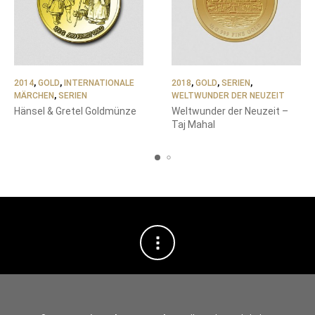
2014
,
GOLD
,
INTERNATIONALE
2018
,
GOLD
,
SERIEN
,
MÄRCHEN
,
SERIEN
WELTWUNDER DER NEUZEIT
Hänsel & Gretel Goldmünze
Weltwunder der Neuzeit –
Taj Mahal