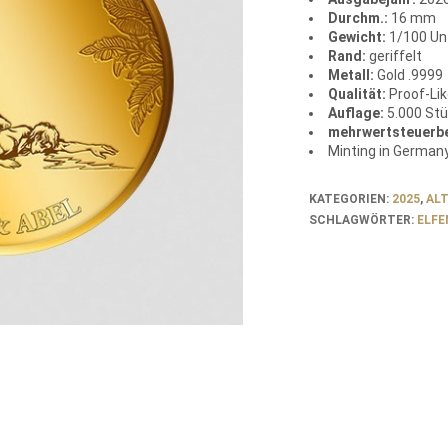
Durchm.:
16 mm
Gewicht:
1/100 Un
Rand:
geriffelt
Metall:
Gold .9999
Qualität:
Proof-Li
Auflage:
5.000 St
mehrwertsteuerbe
Minting in German
KATEGORIEN:
2025
,
AL
SCHLAGWÖRTER:
ELFE