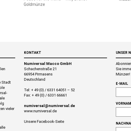
Goldmünze
KONTAKT
UNSER 
Numiversal Macco GmbH
Abonnier
alen
Schachenstraße 21
Sie imme
66954 Pirmasens
Münzen!
Deutschland
e Stadt
E-MAIL
ole
Tel: + 49 (0) / 6331 64051 – 52
rsal-
Fax: + 49 (0) / 6331 66661
ale
olg
VORNAM
numiversal@numiversal.de
en vieler
www.numiversal.de
Unsere Facebook-Seite
NACHN
alle