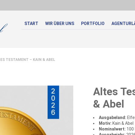
START
WIR ÜBER UNS
PORTFOLIO
AGENTURL
S TESTAMENT – KAIN & ABEL
Altes Te
& Abel
Ausgabeland:
Elfe
Motiv:
Kain & Abel
Nominalwert:
100 
Ausgabejahr:
202