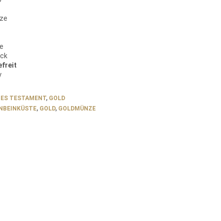
ze
ke
ück
freit
y
TES TESTAMENT
,
GOLD
NBEINKÜSTE
,
GOLD
,
GOLDMÜNZE