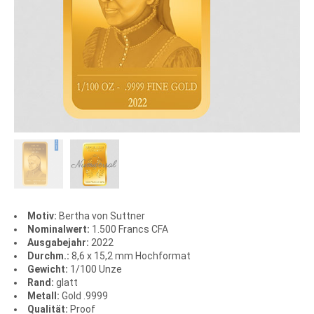
Motiv:
Bertha von Suttner
Nominalwert:
1.500 Francs CFA
Ausgabejahr:
2022
Durchm.:
8,6 x 15,2 mm Hochformat
Gewicht:
1/100 Unze
Rand:
glatt
Metall:
Gold .9999
Qualität:
Proof