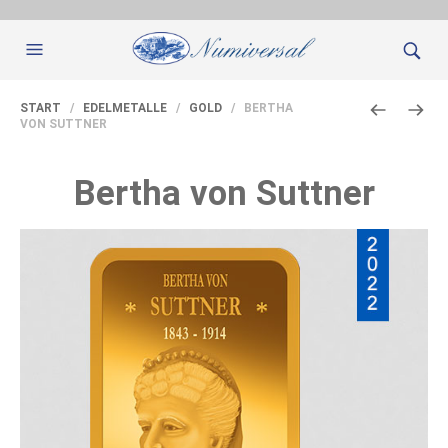
START
/
EDELMETALLE
/
GOLD
/ BERTHA
VON SUTTNER
Bertha von Suttner