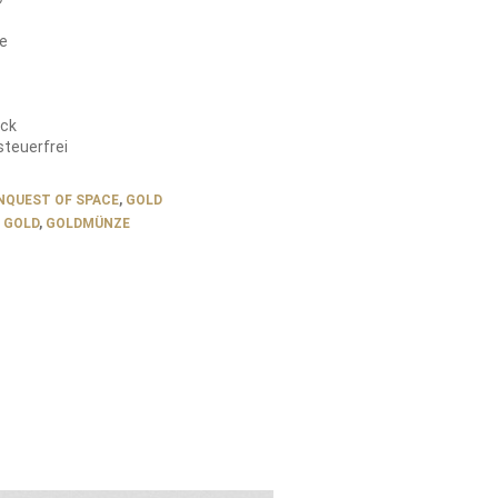
e
ück
teuerfrei
NQUEST OF SPACE
,
GOLD
,
GOLD
,
GOLDMÜNZE