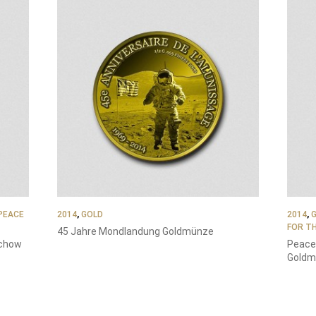
PEACE
2014
,
GOLD
2014
,
FOR T
45 Jahre Mondlandung Goldmünze
schow
Peace 
Goldm