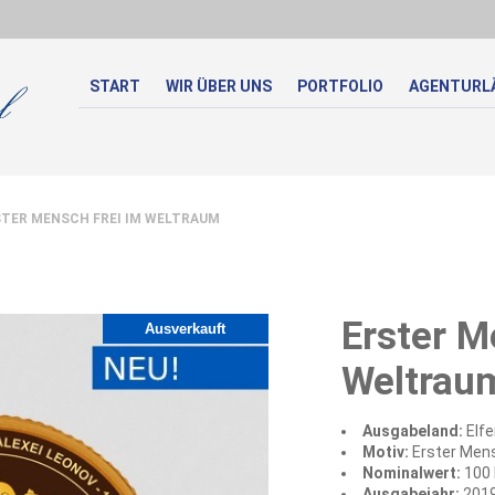
START
WIR ÜBER UNS
PORTFOLIO
AGENTURL
TER MENSCH FREI IM WELTRAUM
Erster M
Ausverkauft
Weltrau
Ausgabeland:
Elf
Motiv:
Erster Mens
Nominalwert:
100 
Ausgabejahr:
201