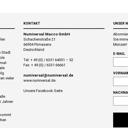
KONTAKT
UNSER 
Numiversal Macco GmbH
Abonnier
alen
Schachenstraße 21
Sie imme
66954 Pirmasens
Münzen!
Deutschland
e Stadt
E-MAIL
ole
Tel: + 49 (0) / 6331 64051 – 52
rsal-
Fax: + 49 (0) / 6331 66661
ale
olg
VORNAM
numiversal@numiversal.de
en vieler
www.numiversal.de
Unsere Facebook-Seite
NACHN
alle
t Jahren
n kommt
chen