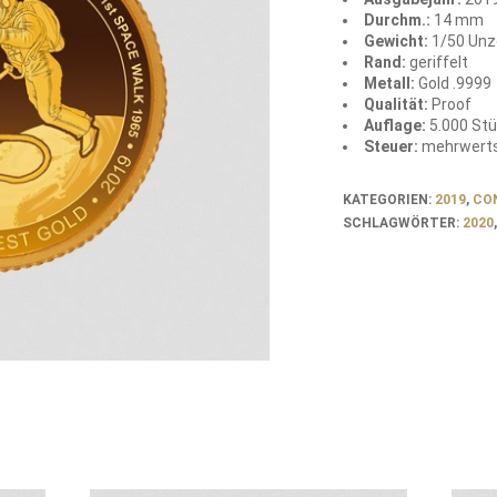
Durchm.:
14 mm
Gewicht:
1/50 Unz
Rand:
geriffelt
Metall:
Gold .9999
Qualität:
Proof
Auflage:
5.000 St
Steuer:
mehrwerts
KATEGORIEN:
2019
,
CO
SCHLAGWÖRTER:
2020