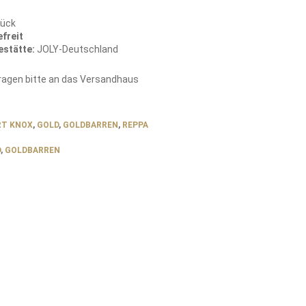
tück
freit
estätte:
JOLY-Deutschland
fragen bitte an das Versandhaus
RT KNOX
,
GOLD
,
GOLDBARREN
,
REPPA
D
,
GOLDBARREN