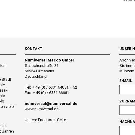
KONTAKT
UNSER 
Numiversal Macco GmbH
Abonnier
alen
Schachenstraße 21
Sie imme
66954 Pirmasens
Münzen!
Deutschland
e Stadt
E-MAIL
ole
Tel: + 49 (0) / 6331 64051 – 52
rsal-
Fax: + 49 (0) / 6331 66661
ale
olg
VORNAM
numiversal@numiversal.de
en vieler
www.numiversal.de
Unsere Facebook-Seite
NACHN
alle
t Jahren