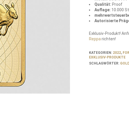
Qualität:
Proof
Auflage:
10.000 S
mehrwertsteuerbe
Autorisierte Präg
Exklusiv-Produkt! An
Reppa
richten!
KATEGORIEN:
2022
,
FO
EXKLUSIV-PRODUKTE
SCHLAGWÖRTER:
GOL