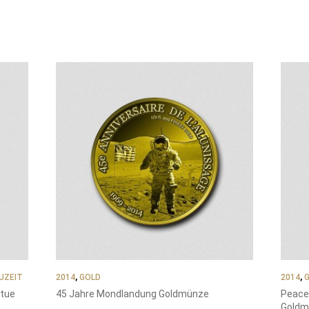
UZEIT
2014
,
GOLD
2014
,
atue
45 Jahre Mondlandung Goldmünze
Peace 
Goldm