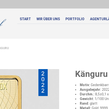
START
WIR ÜBER UNS
PORTFOLIO
AGENTURL
NGURU
Känguru
Motiv:
Gedenkbarre
Ausgabejahr:
202
Durchm.:
8,5±0,1 
Gewicht:
1/100 Un
Rand:
glatt
Metall:
Gold .9999