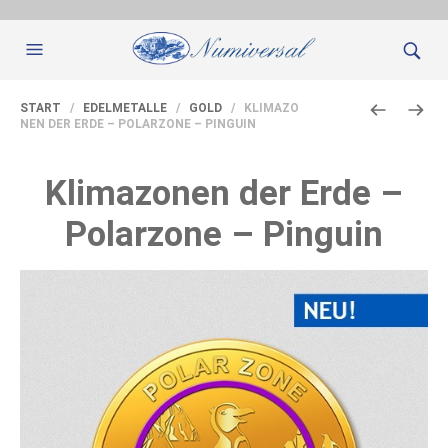
START
/
EDELMETALLE
/
GOLD
/ KLIMAZO
NEN DER ERDE – POLARZONE – PINGUIN
Klimazonen der Erde –
Polarzone – Pinguin