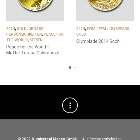
2014
,
GOLD
,
GROSSE P
2014
,
FWM / FEM / OLYMPIADE
,
ERSÖNLICHKEITEN
,
PEACE FOR
GOLD
THE WORLD
,
SERIEN
Olympiade 2014 Sochi
Peace for the World –
Mutter Teresa Goldmünze
© 2022
Numiversal Macco GmbH
— Alle Rechte vorbehalten.