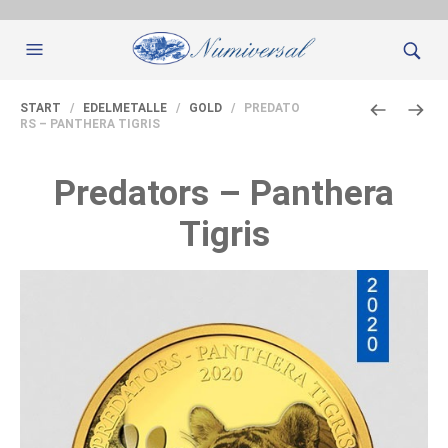
START
/
EDELMETALLE
/
GOLD
/ PREDATO
RS – PANTHERA TIGRIS
Predators – Panthera
Tigris