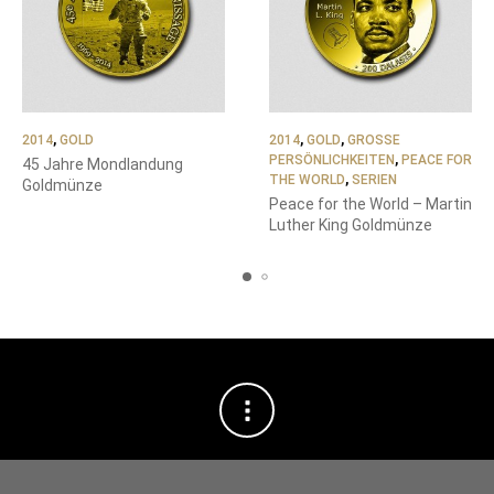
2014
,
GOLD
2014
,
GOLD
,
GROSSE P
ERSÖNLICHKEITEN
,
PEACE FOR
45 Jahre Mondlandung
THE WORLD
,
SERIEN
Goldmünze
Peace for the World – Martin
Luther King Goldmünze