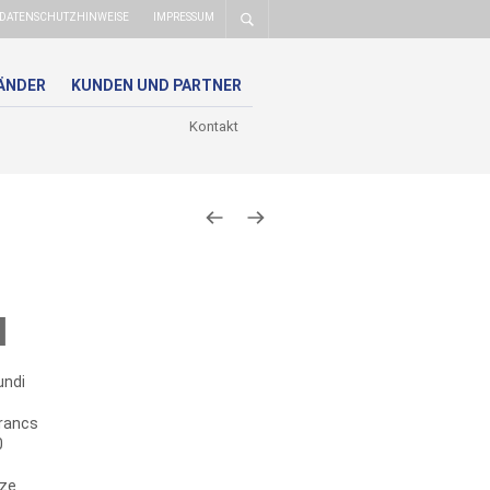
DATENSCHUTZHINWEISE
IMPRESSUM
ÄNDER
KUNDEN UND PARTNER
Kontakt
l
undi
rancs
0
ze