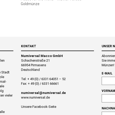
Goldmünze
KONTAKT
UNSER 
Numiversal Macco GmbH
Abonnier
alen
Schachenstraße 21
Sie imme
66954 Pirmasens
Münzen!
Deutschland
e Stadt
E-MAIL
ole
Tel: + 49 (0) / 6331 64051 – 52
rsal-
Fax: + 49 (0) / 6331 66661
ale
olg
VORNAM
numiversal@numiversal.de
en vieler
www.numiversal.de
Unsere Facebook-Seite
NACHN
alle