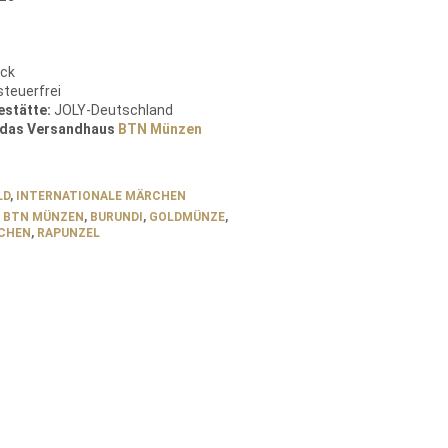
ück
teuerfrei
estätte:
JOLY-Deutschland
n das Versandhaus
BTN Münzen
LD
,
INTERNATIONALE MÄRCHEN
,
BTN MÜNZEN
,
BURUNDI
,
GOLDMÜNZE
,
CHEN
,
RAPUNZEL