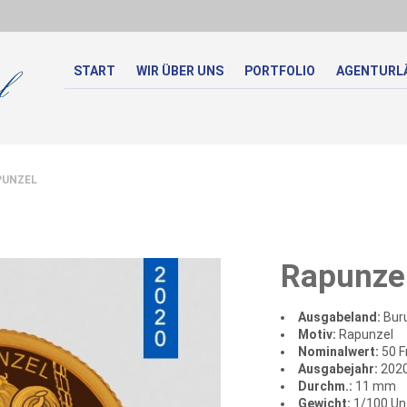
START
WIR ÜBER UNS
PORTFOLIO
AGENTURL
UNZEL
Rapunze
Ausgabeland:
Bur
Motiv:
Rapunzel
Nominalwert:
50 F
Ausgabejahr:
202
Durchm.:
11 mm
Gewicht:
1/100 Un