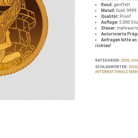
Rand:
geriffelt
Metall:
Gold .9999
Qualität:
Proof
Auflage:
5.000 St
Steuer:
mehrwerts
Autorisierte Präg
Anfragen bitte a
richten!
KATEGORIEN:
2020
,
GO
SCHLAGWÖRTER:
2020
INTERNATIONALE MÄR