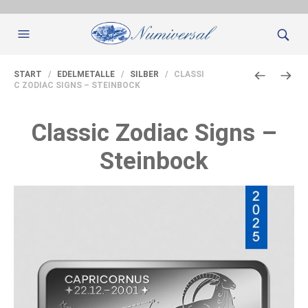
START
/
EDELMETALLE
/
SILBER
/ CLASSI
C ZODIAC SIGNS – STEINBOCK
Classic Zodiac Signs –
Steinbock