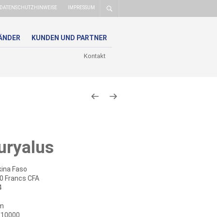
DATENSCHUTZHINWEISE
IMPRESSUM
ÄNDER
KUNDEN UND PARTNER
Kontakt
uryalus
ina Faso
0 Francs CFA
4
m
5/10000