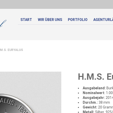
START
WIR ÜBER UNS
PORTFOLIO
AGENTURL
M.S. EURYALUS
H.M.S. E
Ausgabeland:
Burk
Nominalwert:
1.00
Ausgabejahr:
201
Durchm.:
38 mm
Gewicht:
20 Gram
Metall:
Silber .92