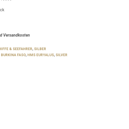
ück
nd Versandkosten
IFFE & SEEFAHRER
,
SILBER
,
BURKINA FASO
,
HMS EURYALUS
,
SILVER