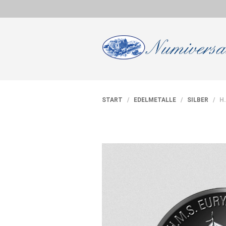
START
/
EDELMETALLE
/
SILBER
/ H.