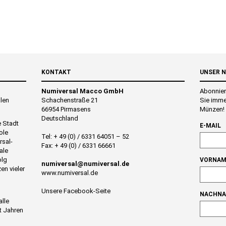
KONTAKT
UNSER 
Numiversal Macco GmbH
Abonnier
alen
Schachenstraße 21
Sie imme
66954 Pirmasens
Münzen!
Deutschland
e Stadt
E-MAIL
ole
Tel: + 49 (0) / 6331 64051 – 52
rsal-
Fax: + 49 (0) / 6331 66661
ale
olg
VORNAM
numiversal@numiversal.de
en vieler
www.numiversal.de
Unsere Facebook-Seite
NACHN
alle
t Jahren