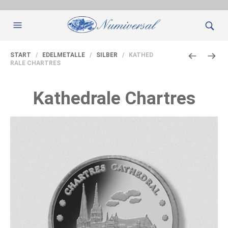
START
/
EDELMETALLE
/
SILBER
/ KATHED
RALE CHARTRES
Kathedrale Chartres