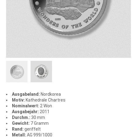
Ausgabeland:
Nordkorea
Motiv:
Kathedrale Chartres
Nominalwert:
2 Won
Ausgabejahr:
2011
Durchm.:
30 mm
Gewicht:
7 Gramm
Rand:
geriffelt
Metall:
AG 999/1000