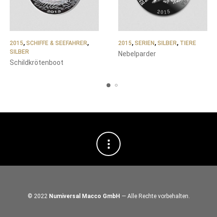
2015
,
SCHIFFE & SEEFAHRER
,
2015
,
SERIEN
,
SILBER
,
TIERE
SILBER
Nebelparder
Schildkrötenboot
© 2022
Numiversal Macco GmbH
— Alle Rechte vorbehalten.