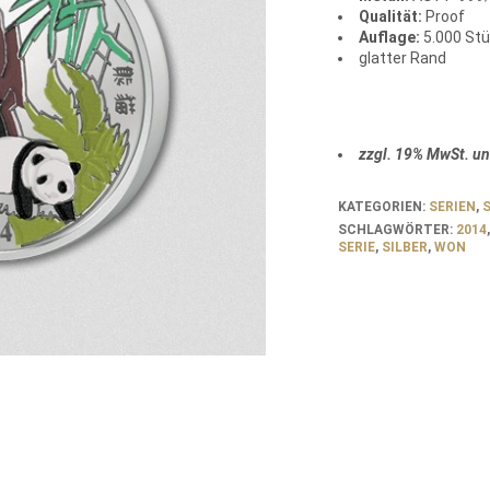
Qualität:
Proof
Auflage:
5.000 St
glatter Rand
zzgl. 19% MwSt. u
KATEGORIEN:
SERIEN
,
S
SCHLAGWÖRTER:
2014
SERIE
,
SILBER
,
WON