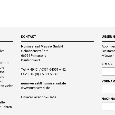
KONTAKT
UNSER 
Numiversal Macco GmbH
Abonnier
alen
Schachenstraße 21
Sie imme
66954 Pirmasens
Münzen!
Deutschland
e Stadt
E-MAIL
ole
Tel: + 49 (0) / 6331 64051 – 52
rsal-
Fax: + 49 (0) / 6331 66661
ale
olg
VORNAM
numiversal@numiversal.de
en vieler
www.numiversal.de
Unsere Facebook-Seite
NACHN
alle
t Jahren