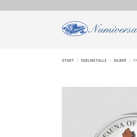
START
/
EDELMETALLE
/
SILBER
/ PA