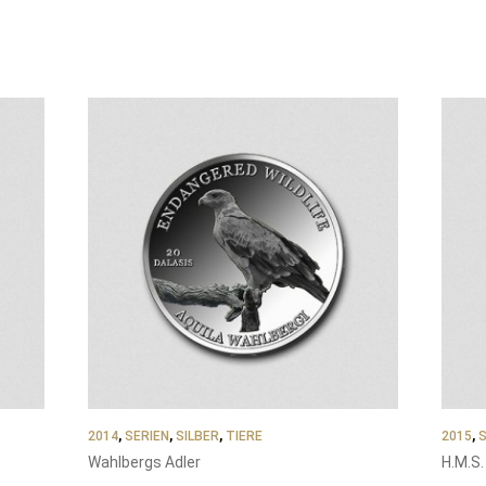
2014
,
SERIEN
,
SILBER
,
TIERE
2015
,
S
Wahlbergs Adler
H.M.S