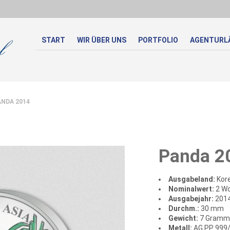
START
WIR ÜBER UNS
PORTFOLIO
AGENTURL
NDA 2014
Panda 2
Ausgabeland:
Kor
Nominalwert:
2 W
Ausgabejahr:
201
Durchm.:
30 mm
Gewicht:
7 Gramm
Metall:
AG PP 999