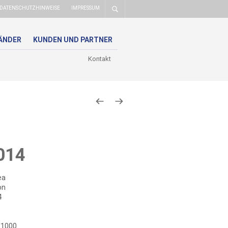
DATENSCHUTZHINWEISE
IMPRESSUM
ÄNDER
KUNDEN UND PARTNER
Kontakt
014
ea
on
4
/1000