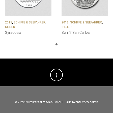
2015
,
SCHIFFE & SEEFAHRER
,
2013
,
SCHIFFE & SEEFAHRER
,
SILBER
SILBER
Syracusia
Schiff San Carlos
© 2022
Numiversal Macco GmbH
— Alle Rechte vorbehalten.