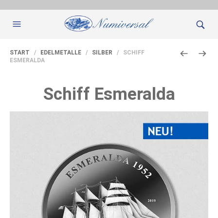
START
/
EDELMETALLE
/
SILBER
/ SCHIFF
ESMERALDA
Schiff Esmeralda