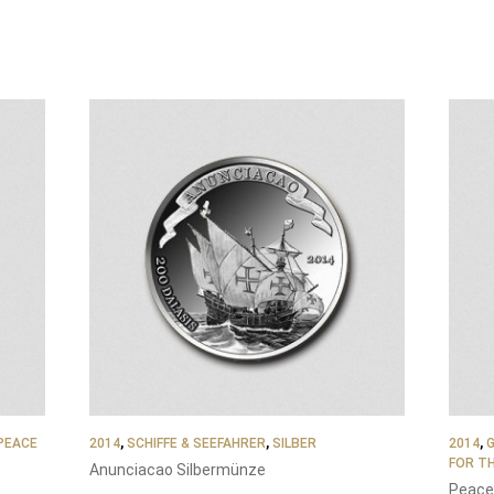
PEACE
2014
,
SCHIFFE & SEEFAHRER
,
SILBER
2014
,
FOR T
Anunciacao Silbermünze
Peace 