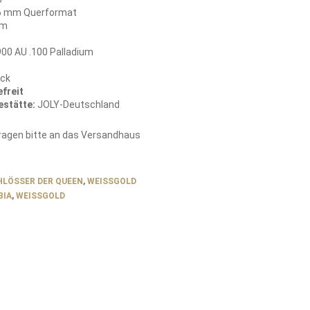
,6 mm Querformat
mm
00 AU .100 Palladium
ück
freit
estätte:
JOLY-Deutschland
fragen bitte an das Versandhaus
HLÖSSER DER QUEEN
,
WEISSGOLD
BIA
,
WEISSGOLD