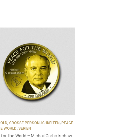
GOLD
,
GROSSE PERSÖNLICHKEITEN
,
PEACE
HE WORLD
,
SERIEN
for the World – Michail Gorbatschow