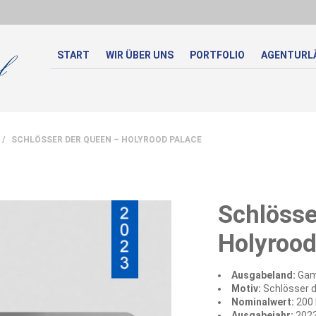
START
WIR ÜBER UNS
PORTFOLIO
AGENTURL
/ SCHLÖSSER DER QUEEN – HOLYROOD PALACE
Schlösse
Holyrood
Ausgabeland:
Gam
Motiv:
Schlösser d
Nominalwert:
200 
Ausgabejahr:
202