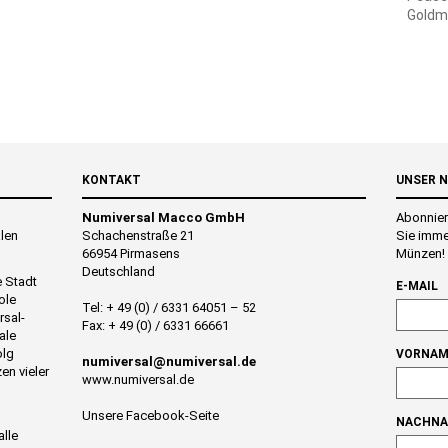
Goldm
KONTAKT
UNSER 
Numiversal Macco GmbH
Abonnier
alen
Schachenstraße 21
Sie imme
66954 Pirmasens
Münzen!
Deutschland
e Stadt
E-MAIL
ole
Tel: + 49 (0) / 6331 64051 – 52
rsal-
Fax: + 49 (0) / 6331 66661
ale
olg
VORNAM
numiversal@numiversal.de
en vieler
www.numiversal.de
Unsere Facebook-Seite
NACHN
alle