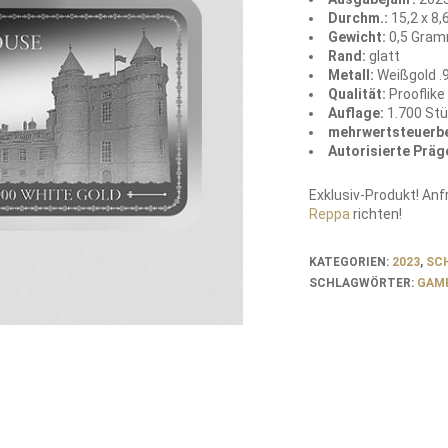
Durchm.:
15,2 x 8
Gewicht:
0,5 Gra
Rand:
glatt
Metall:
Weißgold .9
Qualität:
Prooflike
Auflage:
1.700 St
mehrwertsteuerbe
Autorisierte Präg
Exklusiv-Produkt! An
Reppa
richten!
KATEGORIEN:
2023
,
SC
SCHLAGWÖRTER:
GAM