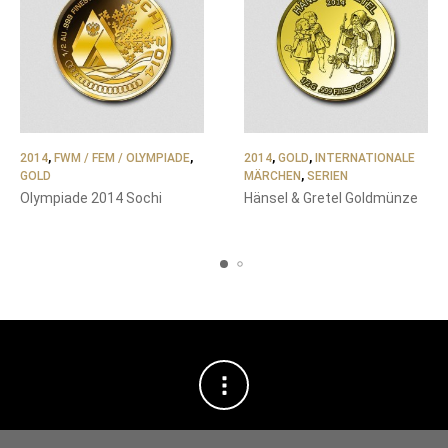
2014
,
FWM / FEM / OLYMPIADE
,
2014
,
GOLD
,
INTERNATIONALE
GOLD
MÄRCHEN
,
SERIEN
Olympiade 2014 Sochi
Hänsel & Gretel Goldmünze