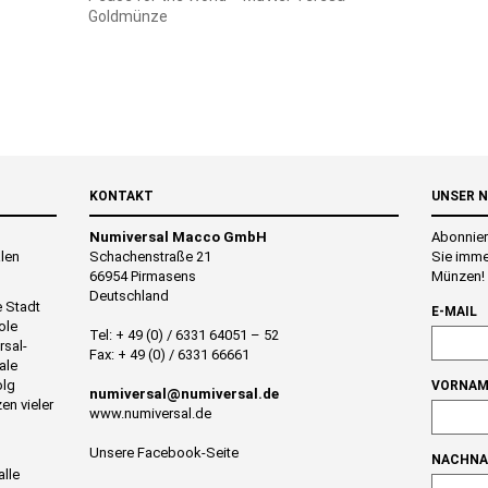
Goldmünze
KONTAKT
UNSER 
Numiversal Macco GmbH
Abonnier
alen
Schachenstraße 21
Sie imme
66954 Pirmasens
Münzen!
Deutschland
e Stadt
E-MAIL
ole
Tel: + 49 (0) / 6331 64051 – 52
rsal-
Fax: + 49 (0) / 6331 66661
ale
olg
VORNAM
numiversal@numiversal.de
en vieler
www.numiversal.de
Unsere Facebook-Seite
NACHN
alle