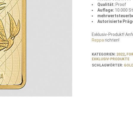
Qualität:
Proof
Auflage:
10.000 S
mehrwertsteuerbe
Autorisierte Präg
Exklusiv-Produkt! An
Reppa
richten!
KATEGORIEN:
2022
,
FO
EXKLUSIV-PRODUKTE
SCHLAGWÖRTER:
GOL