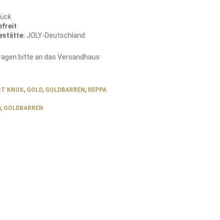
tück
freit
estätte:
JOLY-Deutschland
fragen bitte an das Versandhaus
RT KNOX
,
GOLD
,
GOLDBARREN
,
REPPA
D
,
GOLDBARREN