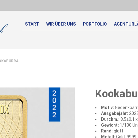
START
WIR ÜBER UNS
PORTFOLIO
AGENTURL
KABURRA
Kookabu
Motiv:
Gedenkbarre
Ausgabejahr:
202
Durchm.:
8,5±0,1 
Gewicht:
1/100 Un
Rand:
glatt
Metall:
Gold .9999