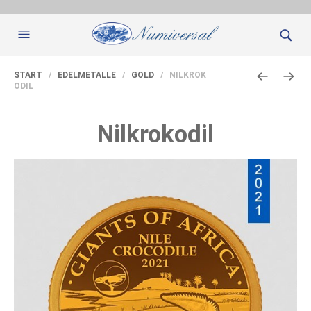
START
/
EDELMETALLE
/
GOLD
/ NILKROK
ODIL
Nilkrokodil