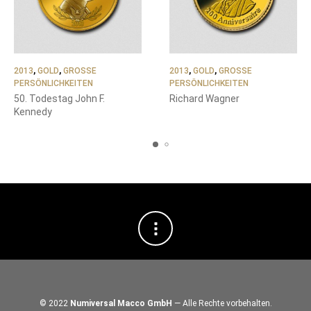
2013
,
GOLD
,
GROSSE P
2013
,
GOLD
,
GROSSE P
ERSÖNLICHKEITEN
ERSÖNLICHKEITEN
50. Todestag John F.
Richard Wagner
Kennedy
© 2022
Numiversal Macco GmbH
— Alle Rechte vorbehalten.