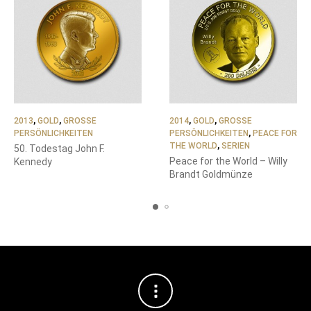
2013
,
GOLD
,
GROSSE P
2014
,
GOLD
,
GROSSE P
ERSÖNLICHKEITEN
ERSÖNLICHKEITEN
,
PEACE FOR
THE WORLD
,
SERIEN
50. Todestag John F.
Peace for the World – Willy
Kennedy
Brandt Goldmünze