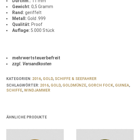
Durchm.:
11 mm
Gewicht:
0,5 Gramm
Rand:
geriffelt
Metall:
Gold .999
Qualität:
Proof
Auflage:
5.000 Stück
mehrwertsteuerbefreit
zzgl. Versandkosten
KATEGORIEN:
2016
,
GOLD
,
SCHIFFE & SEEFAHRER
SCHLAGWÖRTER:
2016
,
GOLD
,
GOLDMÜNZE
,
GORCH FOCK
,
GUINEA
,
SCHIFFE
,
WINDJAMMER
ÄHNLICHE PRODUKTE